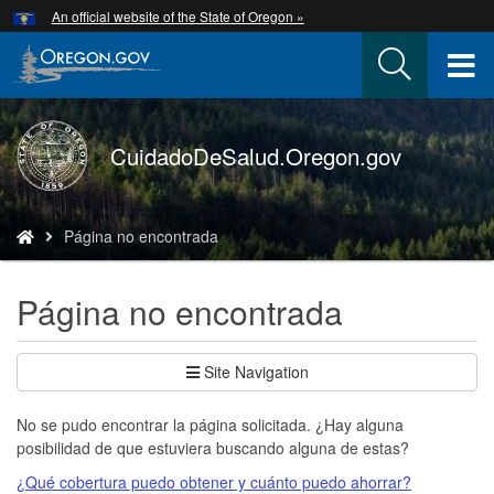
Hidden Submit
An official website of the State of Oregon »
Skip
to
T
main
content
M
Back
CuidadoDeSalud.Oregon.gov
M
to
Home
You
Página no encontrada
are
here:
Página no encontrada
Site Navigation
No se pudo encontrar la página solicitada. ¿Hay alguna
posibilidad de que estuviera buscando alguna de estas?
¿Qué cobertura puedo obtener y cuánto puedo ahorrar?